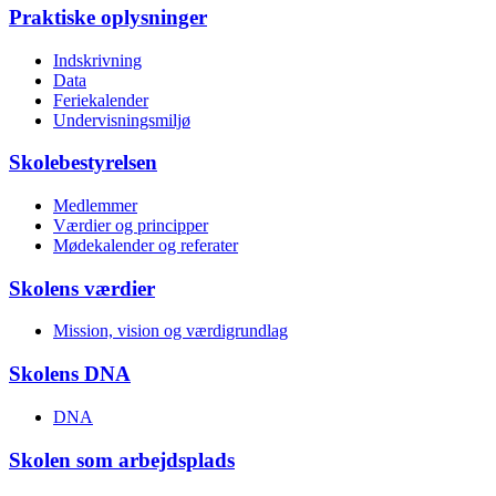
Praktiske oplysninger
Indskrivning
Data
Feriekalender
Undervisnings­miljø
Skolebestyrelsen
Medlemmer
Værdier og principper
Mødekalender og referater
Skolens værdier
Mission, vision og værdigrundlag
Skolens DNA
DNA
Skolen som arbejdsplads