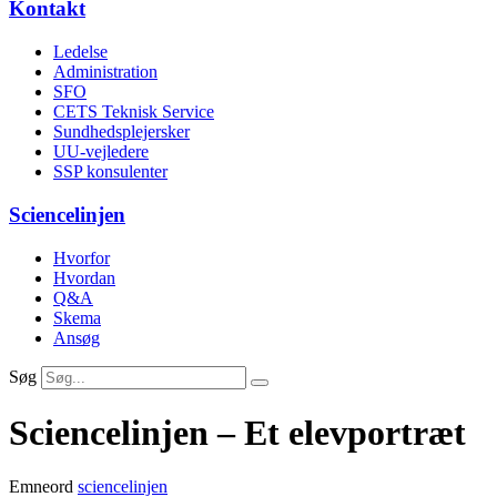
Kontakt
Ledelse
Administration
SFO
CETS Teknisk Service
Sundhedsplejersker
UU-vejledere
SSP konsulenter
Sciencelinjen
Hvorfor
Hvordan
Q&A
Skema
Ansøg
Søg
Sciencelinjen – Et elevportræt
Emneord
sciencelinjen