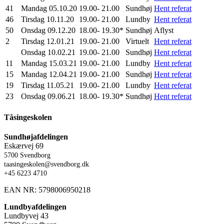
41
Mandag 05.10.20
19.00- 21.00
Sundhøj
Hent referat
46
Tirsdag 10.11.20
19.00- 21.00
Lundby
Hent referat
50
Onsdag 09.12.20
18.00- 19.30*
Sundhøj
Aflyst
2
Tirsdag 12.01.21
19.00- 21.00
Virtuelt
Hent referat
Onsdag 10.02.21
19.00- 21.00
Sundhøj
Hent referat
11
Mandag 15.03.21
19.00- 21.00
Lundby
Hent referat
15
Mandag 12.04.21
19.00- 21.00
Sundhøj
Hent referat
19
Tirsdag 11.05.21
19.00- 21.00
Lundby
Hent referat
23
Onsdag 09.06.21
18.00- 19.30*
Sundhøj
Hent referat
Tåsingeskolen
Sundhøjafdelingen
Eskærvej 69
5700 Svendborg
taasingeskolen@svendborg.dk
+45 6223 4710
EAN NR: 5798006950218
Lundbyafdelingen
Lundbyvej 43