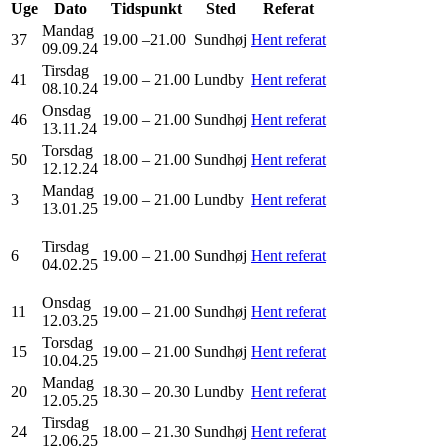
Uge
Dato
Tidspunkt
Sted
Referat
Mandag
37
19.00 –21.00
Sundhøj
Hent referat
09.09.24
Tirsdag
41
19.00 – 21.00
Lundby
Hent referat
08.10.24
Onsdag
46
19.00 – 21.00
Sundhøj
Hent referat
13.11.24
Torsdag
50
18.00 – 21.00
Sundhøj
Hent referat
12.12.24
Mandag
3
19.00 – 21.00
Lundby
Hent referat
13.01.25
Tirsdag
6
19.00 – 21.00
Sundhøj
Hent referat
04.02.25
Onsdag
11
19.00 – 21.00
Sundhøj
Hent referat
12.03.25
Torsdag
15
19.00 – 21.00
Sundhøj
Hent referat
10.04.25
Mandag
20
18.30 – 20.30
Lundby
Hent referat
12.05.25
Tirsdag
24
18.00 – 21.30
Sundhøj
Hent referat
12.06.25