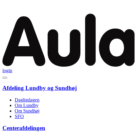
Videre
til
indhold
login
Afdeling Lundby og Sundhøj
Dagligdagen
Om Lundby
Om Sundhøj
SFO
Centerafdelingen