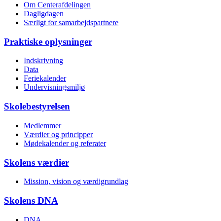
Om Centerafdelingen
Dagligdagen
Særligt for samarbejds­partnere
Praktiske oplysninger
Indskrivning
Data
Feriekalender
Undervisnings­miljø
Skolebestyrelsen
Medlemmer
Værdier og principper
Mødekalender og referater
Skolens værdier
Mission, vision og værdigrundlag
Skolens DNA
DNA