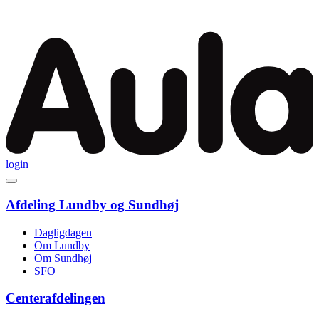
Videre
til
indhold
login
Afdeling Lundby og Sundhøj
Dagligdagen
Om Lundby
Om Sundhøj
SFO
Centerafdelingen