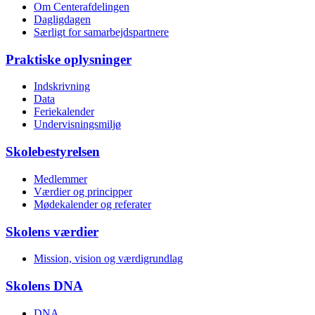
Om Centerafdelingen
Dagligdagen
Særligt for samarbejds­partnere
Praktiske oplysninger
Indskrivning
Data
Feriekalender
Undervisnings­miljø
Skolebestyrelsen
Medlemmer
Værdier og principper
Mødekalender og referater
Skolens værdier
Mission, vision og værdigrundlag
Skolens DNA
DNA